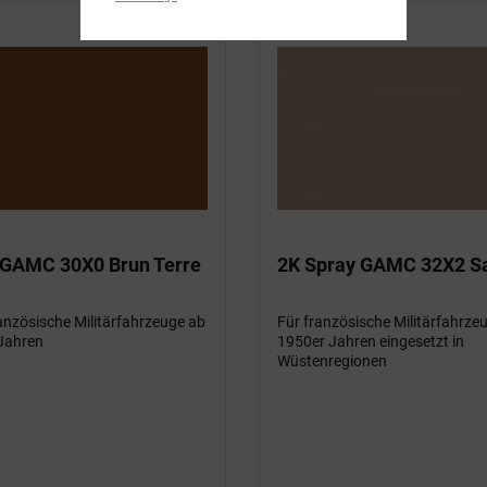
 GAMC 30X0 Brun Terre
2K Spray GAMC 32X2 S
anzösische Militärfahrzeuge ab
Für französische Militärfahrze
Jahren
1950er Jahren eingesetzt in
Wüstenregionen