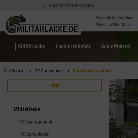
KOMPETENTE BERATUNG
springen
Zur Hauptnavigation springen
Persönliche Beratung
Mo-Fr: 09:00-18:00
Militärlacke
Lackierzubehör
Schleifmittel
Militärlacke
2K Spraydosen
Französische Armee
Filter
Militärlacke
1K Eimergebinde
1K Spraydosen