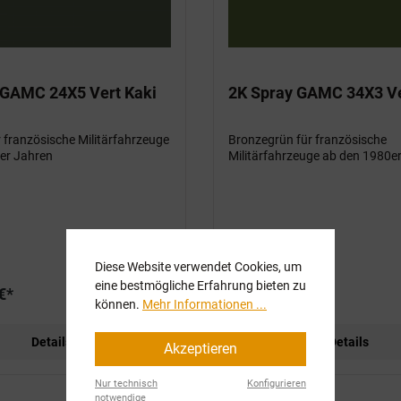
 GAMC 24X5 Vert Kaki
2K Spray GAMC 34X3 Ve
r französische Militärfahrzeuge
Bronzegrün für französische
er Jahren
Militärfahrzeuge ab den 1980e
Diese Website verwendet Cookies, um
eine bestmögliche Erfahrung bieten zu
€*
Ab
15,90 €*
können.
Mehr Informationen ...
Details
Details
Akzeptieren
Nur technisch
Konfigurieren
notwendige