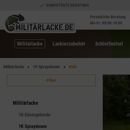
KOMPETENTE BERATUNG
springen
Zur Hauptnavigation springen
Persönliche Beratung
Mo-Fr: 09:00-18:00
Militärlacke
Lackierzubehör
Schleifmittel
Militärlacke
1K Spraydosen
NVA
Filter
Militärlacke
1K Eimergebinde
1K Spraydosen