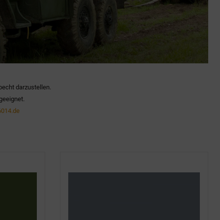
becht darzustellen.
geeignet.
014.de