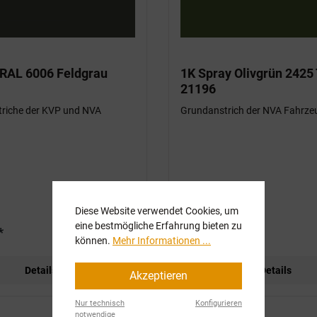
 RAL 6006 Feldgrau
1K Spray Olivgrün 2425
21196
triche der KVP und NVA
Grundanstrich der NVA Fahrze
Diese Website verwendet Cookies, um
eine bestmögliche Erfahrung bieten zu
*
Ab
7,10 €*
können.
Mehr Informationen ...
Details
Details
Akzeptieren
Nur technisch
Konfigurieren
notwendige