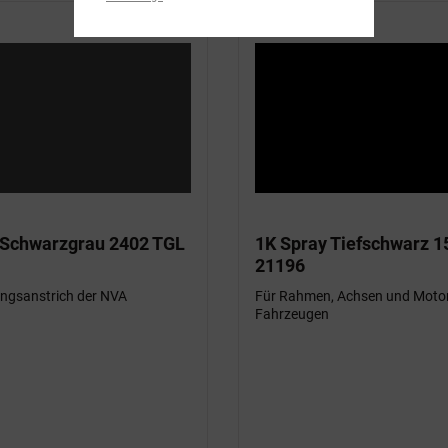
 Schwarzgrau 2402 TGL
1K Spray Tiefschwarz 1
21196
ungsanstrich der NVA
Für Rahmen, Achsen und Moto
Fahrzeugen