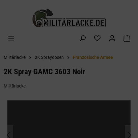
alt springen
War
Militärlacke
2K Spraydosen
Französische Armee
2K Spray GAMC 3603 Noir
Militärlacke
Bildergalerie überspringen