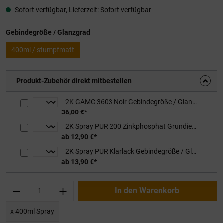
Sofort verfügbar, Lieferzeit: Sofort verfügbar
auswählen
Gebindegröße / Glanzgrad
400ml / stumpfmatt
Produkt-Zubehör direkt mitbestellen
2K GAMC 3603 Noir Gebindegröße / Glanzgrad: 1kg stumpfmatt, inkl. Härter
36,00 €*
2K Spray PUR 200 Zinkphosphat Grundierung Gebindegröße / Glanzgrad: 480ml / RAL 1011 Braunbeige
ab 12,90 €*
2K Spray PUR Klarlack Gebindegröße / Glanzgrad: 400ml / stumpfmatt
ab 13,90 €*
Produkt Anzahl: Gib den gewünschten Wert ei
In den Warenkorb
x 400ml Spray