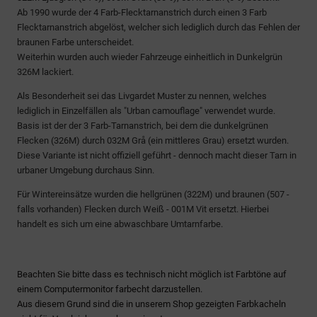
Ab 1990 wurde der 4 Farb-Flecktarnanstrich durch einen 3 Farb
Flecktarnanstrich abgelöst, welcher sich lediglich durch das Fehlen der
braunen Farbe unterscheidet.
Weiterhin wurden auch wieder Fahrzeuge einheitlich in Dunkelgrün
326M lackiert.
Als Besonderheit sei das Livgardet Muster zu nennen, welches
lediglich in Einzelfällen als "Urban camouflage" verwendet wurde.
Basis ist der der 3 Farb-Tarnanstrich, bei dem die dunkelgrünen
Flecken (326M) durch 032M Grå (ein mittleres Grau) ersetzt wurden.
Diese Variante ist nicht offiziell geführt - dennoch macht dieser Tarn in
urbaner Umgebung durchaus Sinn.
Für Wintereinsätze wurden die hellgrünen (322M) und braunen (507 -
falls vorhanden) Flecken durch Weiß - 001M Vit ersetzt. Hierbei
handelt es sich um eine abwaschbare Umtarnfarbe.
Beachten Sie bitte dass es technisch nicht möglich ist Farbtöne auf
einem Computermonitor farbecht darzustellen.
Aus diesem Grund sind die in unserem Shop gezeigten Farbkacheln