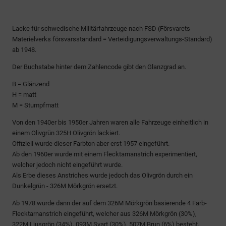
Lacke für schwedische Militärfahrzeuge nach FSD (Försvarets
Materielverks försvarsstandard = Verteidigungsverwaltungs-Standard)
ab 1948.
Der Buchstabe hinter dem Zahlencode gibt den Glanzgrad an.
B = Glänzend
H = matt
M = Stumpfmatt
Von den 1940er bis 1950er Jahren waren alle Fahrzeuge einheitlich in
einem Olivgrün 325H Olivgrön lackiert.
Offiziell wurde dieser Farbton aber erst 1957 eingeführt.
Ab den 1960er wurde mit einem Flecktarnanstrich experimentiert,
welcher jedoch nicht eingeführt wurde.
Als Erbe dieses Anstriches wurde jedoch das Olivgrön durch ein
Dunkelgrün - 326M Mörkgrön ersetzt.
Ab 1978 wurde dann der auf dem 326M Mörkgrön basierende 4 Farb-
Flecktarnanstrich eingeführt, welcher aus 326M Mörkgrön (30%),
322M Ljusgrön (34%), 093M Svart (30%), 507M Brun (6%) besteht.