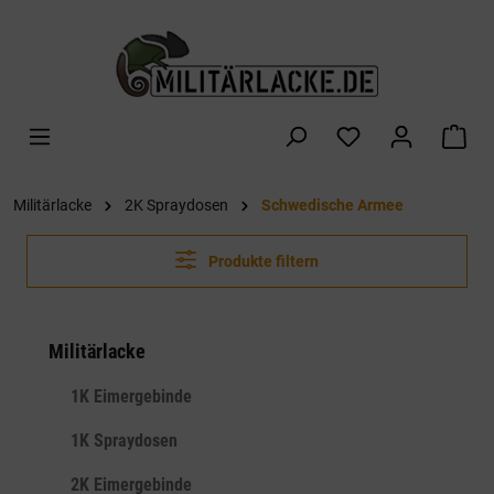
alt springen
War
Militärlacke
2K Spraydosen
Schwedische Armee
Produkte filtern
Militärlacke
1K Eimergebinde
1K Spraydosen
2K Eimergebinde