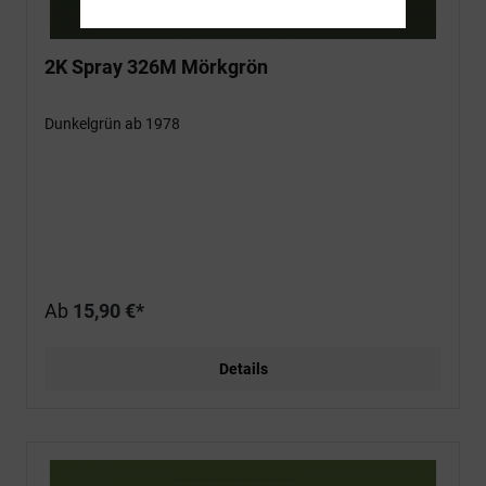
2K Spray 326M Mörkgrön
Dunkelgrün ab 1978
Ab
15,90 €*
Details