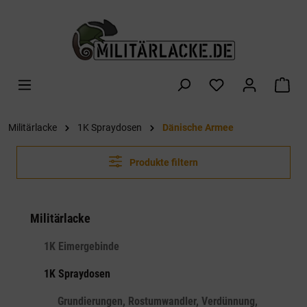
alt springen
War
Militärlacke
1K Spraydosen
Dänische Armee
Produkte filtern
Militärlacke
1K Eimergebinde
1K Spraydosen
Grundierungen, Rostumwandler, Verdünnung,