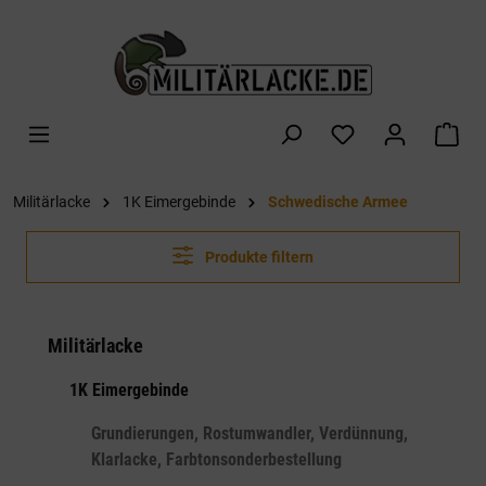
alt springen
War
Militärlacke
1K Eimergebinde
Schwedische Armee
Produkte filtern
Militärlacke
1K Eimergebinde
Grundierungen, Rostumwandler, Verdünnung,
Klarlacke, Farbtonsonderbestellung