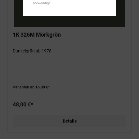
notwendige
1K 326M Mörkgrön
Dunkelgrün ab 1978
Varianten ab
16,00 €*
48,00 €*
Details