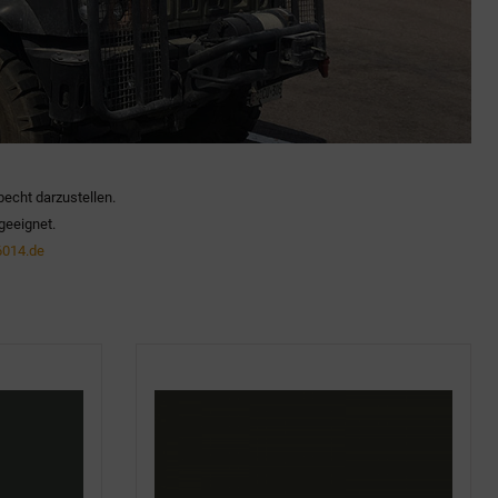
becht darzustellen.
geeignet.
014.de