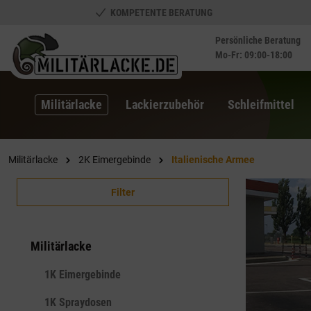
KOMPETENTE BERATUNG
springen
Zur Hauptnavigation springen
Persönliche Beratung
Mo-Fr: 09:00-18:00
Militärlacke
Lackierzubehör
Schleifmittel
Militärlacke
2K Eimergebinde
Italienische Armee
Filter
Militärlacke
1K Eimergebinde
1K Spraydosen