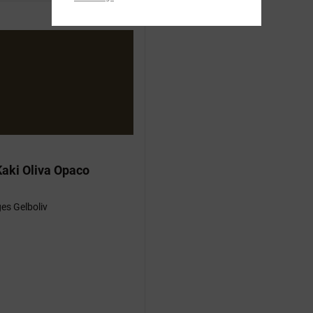
aki Oliva Opaco
es Gelboliv