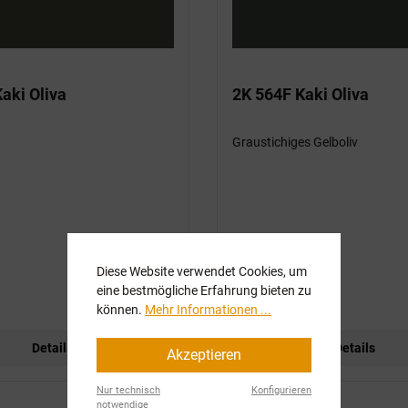
aki Oliva
2K 564F Kaki Oliva
Graustichiges Gelboliv
Varianten ab
36,00 €*
Diese Website verwendet Cookies, um
eine bestmögliche Erfahrung bieten zu
149,90 €*
können.
Mehr Informationen ...
Details
Details
Akzeptieren
Nur technisch
Konfigurieren
notwendige