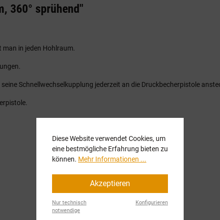
m, 360° sprühend"
 man in jeden Hohlraum.
tungen.
 seine Schnellwechselkupplung jederzeit an die Druckbecherpistole anste
rpistole.
Diese Website verwendet Cookies, um
eine bestmögliche Erfahrung bieten zu
können.
Mehr Informationen ...
Akzeptieren
Nur technisch
Konfigurieren
notwendige