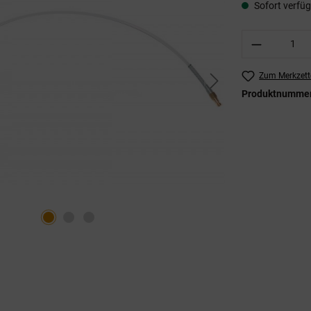
Sofort verfügb
Produkt A
Zum Merkzett
Produktnumme