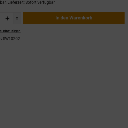
ar, Lieferzeit: Sofort verfügbar
nzahl: Gib den gewünschten Wert ein oder
In den Warenkorb
x
el hinzufügen
r:
SW10202