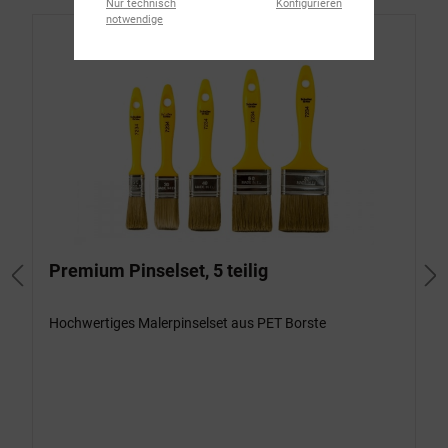
Nur technisch
Konfigurieren
notwendige
Premium Pinselset, 5 teilig
Hochwertiges Malerpinselset aus PET Borste