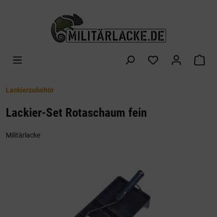
alt springen
War
Lackierzubehör
Lackier-Set Rotaschaum fein
Militärlacke
Bildergalerie überspringen