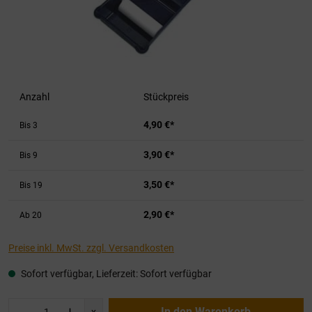
Anzahl
Stückpreis
4,90 €*
Bis
3
3,90 €*
Bis
9
3,50 €*
Bis
19
2,90 €*
Ab
20
Preise inkl. MwSt. zzgl. Versandkosten
Sofort verfügbar, Lieferzeit: Sofort verfügbar
Produkt Anzahl: Gib den gewünschten Wert ei
In den Warenkorb