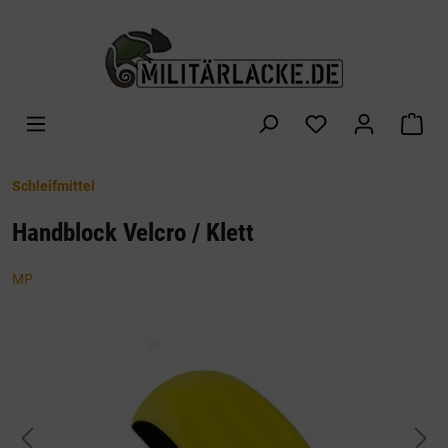
alt springen
War
Schleifmittel
Handblock Velcro / Klett
MP
Bildergalerie überspringen