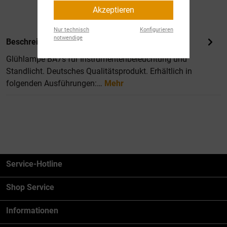
Akzeptieren
Nur technisch
Konfigurieren
notwendige
Beschreibung
Glühlampe BA7s für Instrumentenbeleuchtung und
Standlicht. Deutsches Qualitätsprodukt. Erhältlich in
folgenden Ausführungen:…
Mehr
Service-Hotline
Shop Service
Informationen