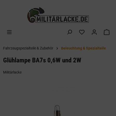
alt springen
War
Fahrzeugspezialteile & Zubehör
Beleuchtung & Spezialteile
Glühlampe BA7s 0,6W und 2W
Militärlacke
Bildergalerie überspringen