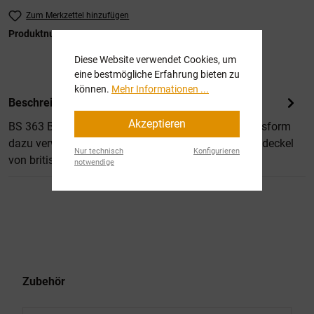
Zum Merkzettel hinzufügen
Produktnummer:
SW13116
Diese Website verwendet Cookies, um
eine bestmögliche Erfahrung bieten zu
können.
Mehr Informationen ...
Beschreibung
Akzeptieren
BS 363 Bold Yellow wird in glänzender Erscheinungsform
dazu verwendet sämtliche Schmierstellen und Tankdeckel
Nur technisch
Konfigurieren
von britischen…
Mehr
notwendige
Produktgalerie überspringen
Zubehör