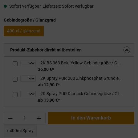
Sofort verfügbar, Lieferzeit: Sofort verfügbar
auswählen
Gebindegröße / Glanzgrad
400ml / glänzend
Produkt-Zubehör direkt mitbestellen
2K BS 363 Bold Yellow Gebindegröße / Glanzgrad: 1kg glänzend, inkl. Härter
36,00 €*
2K Spray PUR 200 Zinkphosphat Grundierung Gebindegröße / Glanzgrad: 480ml / RAL 1011 Braunbeige
ab 12,90 €*
2K Spray PUR Klarlack Gebindegröße / Glanzgrad: 400ml / glänzend
ab 13,90 €*
Produkt Anzahl: Gib den gewünschten Wert ei
In den Warenkorb
x 400ml Spray