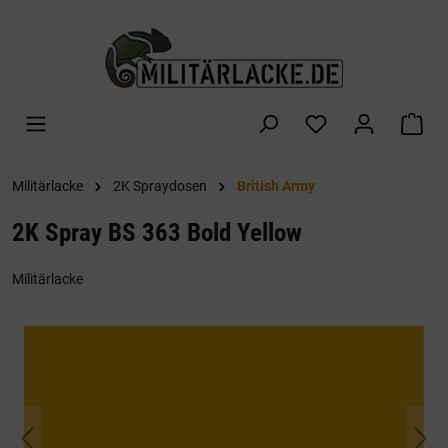
alt springen
War
Militärlacke
2K Spraydosen
British Army
2K Spray BS 363 Bold Yellow
Militärlacke
Bildergalerie überspringen