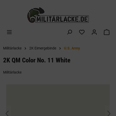
alt springen
War
Militärlacke
2K Eimergebinde
U.S. Army
2K QM Color No. 11 White
Militärlacke
Bildergalerie überspringen