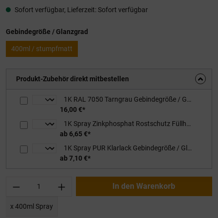
Sofort verfügbar, Lieferzeit: Sofort verfügbar
auswählen
Gebindegröße / Glanzgrad
400ml / stumpfmatt
Produkt-Zubehör direkt mitbestellen
1K RAL 7050 Tarngrau Gebindegröße / Glanzgrad: 0,75L / stumpfmatt
16,00 €*
1K Spray Zinkphosphat Rostschutz Füllhaftgrundierung Gebindegröße / Farbton: 400ml / rotbraun
ab 6,65 €*
1K Spray PUR Klarlack Gebindegröße / Glanzgrad: 400ml / stumpfmatt
ab 7,10 €*
Produkt Anzahl: Gib den gewünschten Wert ei
In den Warenkorb
x 400ml Spray