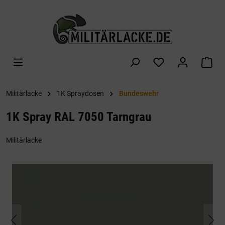
alt springen
War
Militärlacke
1K Spraydosen
Bundeswehr
1K Spray RAL 7050 Tarngrau
Militärlacke
Bildergalerie überspringen