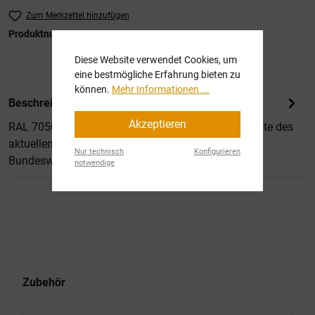
Zum Merkzettel hinzufügen
Produktnummer:
SW11095
Diese Website verwendet Cookies, um
eine bestmögliche Erfahrung bieten zu
können.
Mehr Informationen ...
Beschreibung
Akzeptieren
RAL 7050 Tarngrau, stumpfmatt ist eine Komponente des
aktuellen Flecktarnanstriches für aride Gebiete der
Nur technisch
Konfigurieren
Bundeswehr, oder a…
Mehr
notwendige
Produktgalerie überspringen
Zubehör