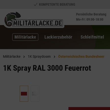
KOMPETENTE BERATUNG
springen
Zur Hauptnavigation springen
Persönliche Beratung
Mo-Fr: 09:00-18:00
Militärlacke
Lackierzubehör
Schleifmittel
Militärlacke
1K Spraydosen
Österreichisches Bundesheer
1K Spray RAL 3000 Feuerrot
Bildergalerie überspringen