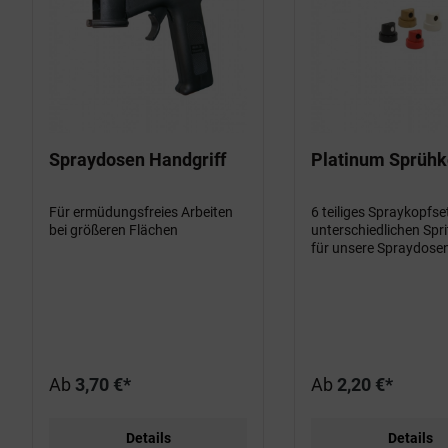
Spraydosen Handgriff
Platinum Sprühk
Für ermüdungsfreies Arbeiten
6 teiliges Spraykopfse
bei größeren Flächen
unterschiedlichen Spri
für unsere Spraydose
Ab
3,70 €*
Ab
2,20 €*
Details
Details