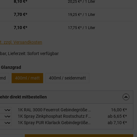
8,10 €*
20,25 €* / 1 Liter
7,70 €*
19,25 €* / 1 Liter
7,10 €*
17,75 €* / 1 Liter
St. zzgl. Versandkosten
ar, Lieferzeit: Sofort verfügbar
auswählen
 Glanzgrad
end
400ml / matt
400ml / seidenmatt
ehör direkt mitbestellen
1K RAL 3000 Feuerrot Gebindegröße / Glanzgrad: 0,75L / matt
16,00 €*
1K Spray Zinkphosphat Rostschutz Füllhaftgrundierung Gebindegröße / Farbton: 400ml / rotbraun
ab 6,65 €*
1K Spray PUR Klarlack Gebindegröße / Glanzgrad: 400ml / stumpfmatt
ab 7,10 €*