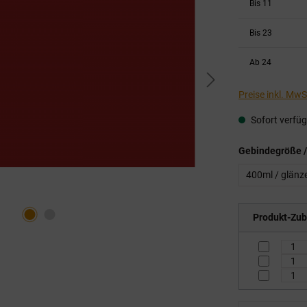
Bis
11
Bis
23
Ab
24
Preise inkl. Mw
Sofort verfügb
Gebindegröße /
400ml / glänz
Produkt-Zub