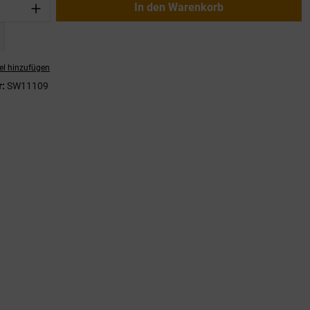
nzahl: Gib den gewünschten Wert ein oder
In den Warenkorb
el hinzufügen
r:
SW11109