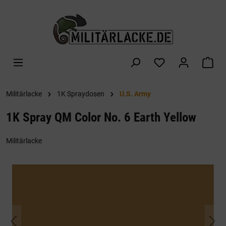
alt springen
War
Militärlacke
1K Spraydosen
U.S. Army
1K Spray QM Color No. 6 Earth Yellow
Militärlacke
Bildergalerie überspringen