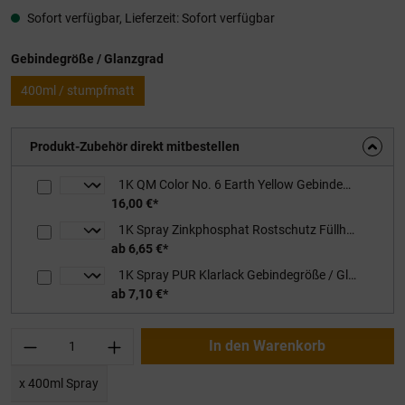
Sofort verfügbar, Lieferzeit: Sofort verfügbar
auswählen
Gebindegröße / Glanzgrad
400ml / stumpfmatt
Produkt-Zubehör direkt mitbestellen
1K QM Color No. 6 Earth Yellow Gebindegröße / Glanzgrad: 0,75L / stumpfmatt
16,00 €*
1K Spray Zinkphosphat Rostschutz Füllhaftgrundierung Gebindegröße / Farbton: 400ml / rotbraun
ab 6,65 €*
1K Spray PUR Klarlack Gebindegröße / Glanzgrad: 400ml / stumpfmatt
ab 7,10 €*
Produkt Anzahl: Gib den gewünschten Wert ei
In den Warenkorb
x 400ml Spray