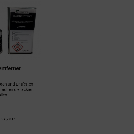
entferner
gen und Entfetten
flächen die lackiert
llen
ab
7,20 €*