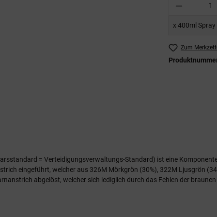
Produkt A
x 400ml Spray
Zum Merkzett
Produktnumme
varsstandard = Verteidigungsverwaltungs-Standard) ist eine Komponente
trich eingeführt, welcher aus 326M Mörkgrön (30%), 322M Ljusgrön (34
rnanstrich abgelöst, welcher sich lediglich durch das Fehlen der braunen