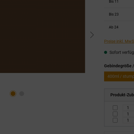
Bis
11
Bis
23
Ab
24
Preise inkl. Mw
Sofort verfügb
Gebindegröße /
400ml / stum
Produkt-Zub