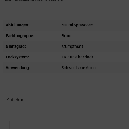
Abfüllungen:
400ml Spraydose
Farbtongruppe:
Braun
Glanzgrad:
stumpfmatt
Lacksystem:
1K Kunstharzlack
Verwendung:
Schwedische Armee
Zubehör
Produktgalerie überspringen