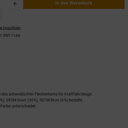
nzahl: Gib den gewünschten Wert ein oder
In den Warenkorb
el hinzufügen
r:
SW11144
 des schwedischen Fleckentarns für Kraftfahrzeuge.
%), 093M Svart (30%), 507M Brun (6%) besteht.
 Farbe unterscheidet.