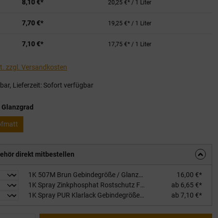
8,10 €*
20,25 €* / 1 Liter
7,70 €*
19,25 €* / 1 Liter
7,10 €*
17,75 €* / 1 Liter
St. zzgl. Versandkosten
ar, Lieferzeit: Sofort verfügbar
auswählen
 Glanzgrad
pfmatt
ehör direkt mitbestellen
1K 507M Brun Gebindegröße / Glanzgrad: 0,75L / stumpfmatt
16,00 €*
1K Spray Zinkphosphat Rostschutz Füllhaftgrundierung Gebindegröße / Farbton: 400ml / rotbraun
ab 6,65 €*
1K Spray PUR Klarlack Gebindegröße / Glanzgrad: 400ml / stumpfmatt
ab 7,10 €*