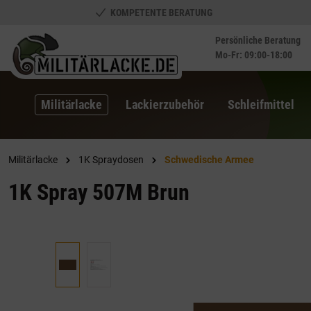
KOMPETENTE BERATUNG
springen
Zur Hauptnavigation springen
Persönliche Beratung
Mo-Fr: 09:00-18:00
Militärlacke
Lackierzubehör
Schleifmittel
Militärlacke
1K Spraydosen
Schwedische Armee
1K Spray 507M Brun
Bildergalerie überspringen