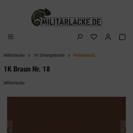
alt springen
War
Militärlacke
1K Eimergebinde
Wehrmacht
1K Braun Nr. 18
Militärlacke
Bildergalerie überspringen