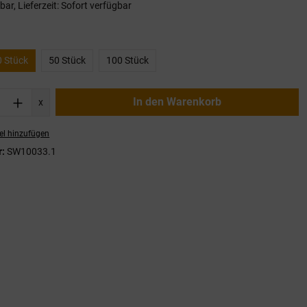
ar, Lieferzeit: Sofort verfügbar
en
0 Stück
50 Stück
100 Stück
nzahl: Gib den gewünschten Wert ein oder
In den Warenkorb
x
el hinzufügen
r:
SW10033.1