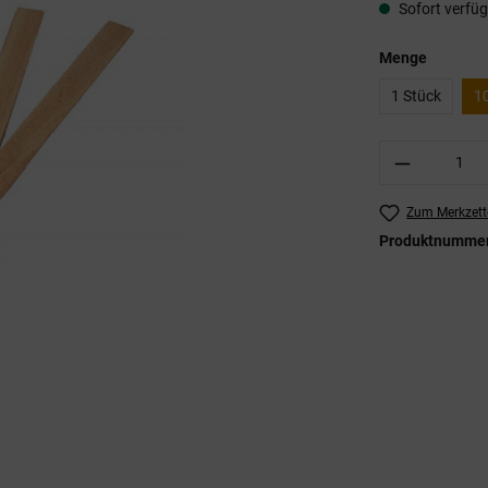
Sofort verfügb
auswähl
Menge
1 Stück
1
Produkt A
Zum Merkzett
Produktnumme