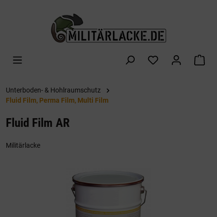
alt springen
War
Unterboden- & Hohlraumschutz
Fluid Film, Perma Film, Multi Film
Fluid Film AR
Militärlacke
Bildergalerie überspringen