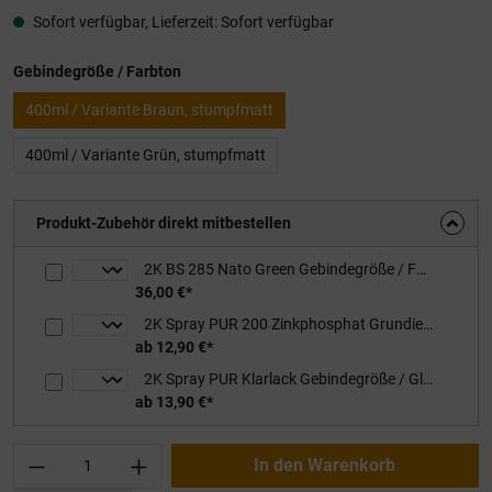
Sofort verfügbar, Lieferzeit: Sofort verfügbar
auswählen
Gebindegröße / Farbton
400ml / Variante Braun, stumpfmatt
400ml / Variante Grün, stumpfmatt
Produkt-Zubehör direkt mitbestellen
2K BS 285 Nato Green Gebindegröße / Farbton: 1kg / Variante Braun, stumpfmatt, inkl. Härter
36,00 €*
2K Spray PUR 200 Zinkphosphat Grundierung Gebindegröße / Glanzgrad: 480ml / RAL 1011 Braunbeige
ab 12,90 €*
2K Spray PUR Klarlack Gebindegröße / Glanzgrad: 400ml / stumpfmatt
ab 13,90 €*
Produkt Anzahl: Gib den gewünschten Wert ei
In den Warenkorb