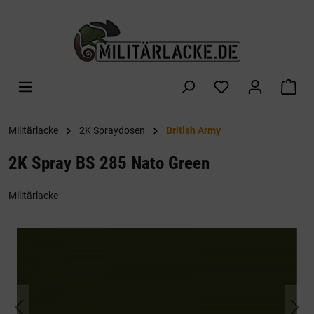
alt springen
War
Militärlacke
2K Spraydosen
British Army
2K Spray BS 285 Nato Green
Militärlacke
Bildergalerie überspringen