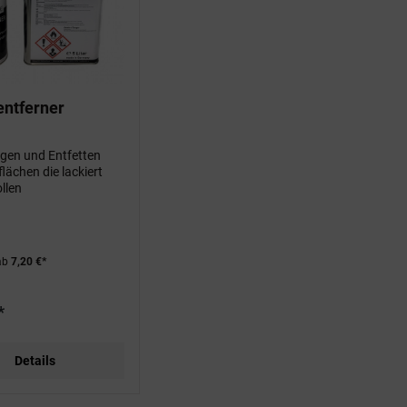
entferner
gen und Entfetten
flächen die lackiert
llen
ab
7,20 €*
*
Details