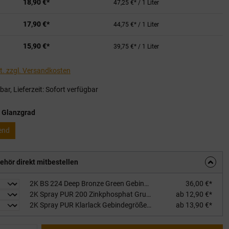
18,90 €*
47,25 €* / 1 Liter
17,90 €*
44,75 €* / 1 Liter
15,90 €*
39,75 €* / 1 Liter
St. zzgl. Versandkosten
ar, Lieferzeit: Sofort verfügbar
auswählen
 Glanzgrad
end
ehör direkt mitbestellen
2K BS 224 Deep Bronze Green Gebindegröße / Glanzgrad: 1kg glänzend, inkl. Härter
36,00 €*
2K Spray PUR 200 Zinkphosphat Grundierung Gebindegröße / Glanzgrad: 480ml / RAL 1011 Braunbeige
ab 12,90 €*
2K Spray PUR Klarlack Gebindegröße / Glanzgrad: 400ml / glänzend
ab 13,90 €*