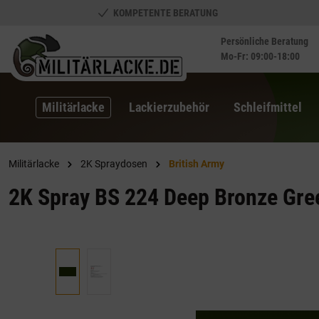
KOMPETENTE BERATUNG
springen
Zur Hauptnavigation springen
Persönliche Beratung
Mo-Fr: 09:00-18:00
Militärlacke
Lackierzubehör
Schleifmittel
Militärlacke
2K Spraydosen
British Army
2K Spray BS 224 Deep Bronze Gre
Bildergalerie überspringen