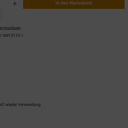
nzahl: Gib den gewünschten Wert ein oder
In den Warenkorb
el hinzufügen
r:
SW13110.1
1947 wieder Verwendung.