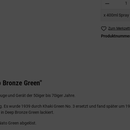
Produkt A
x 400ml Spray
Zum Merkzett
Produktnumme
 Bronze Green"
uge und Gerät der 50iger bis 70iger Jahre.
ieg. Es wurde 1939 durch Khaki Green No. 3 ersetzt und fand später um 
in Deep Bronze Green lackiert.
Nato Green abgelöst.