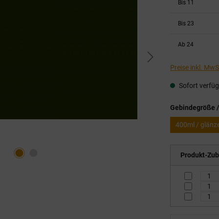
Bis
11
Bis
23
Ab
24
Preise inkl. Mw
Sofort verfügb
Gebindegröße /
400ml / glänz
Produkt-Zub