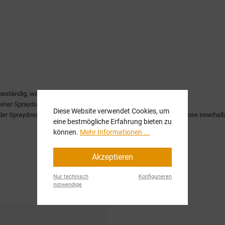
eständig, witterungsfest.
einer Spraydose.
Diese Website verwendet Cookies, um
der Spraydose - sicher und unkompliziert. Danach ist die 2K Spraydose innerha
eine bestmögliche Erfahrung bieten zu
können.
Mehr Informationen ...
Akzeptieren
Nur technisch
Konfigurieren
notwendige