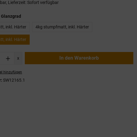
ar, Lieferzeit: Sofort verfügbar
auswählen
 Glanzgrad
, inkl. Härter
4kg stumpfmatt, inkl. Härter
, inkl. Härter
nzahl: Gib den gewünschten Wert ein oder
In den Warenkorb
x
el hinzufügen
r:
SW12165.1