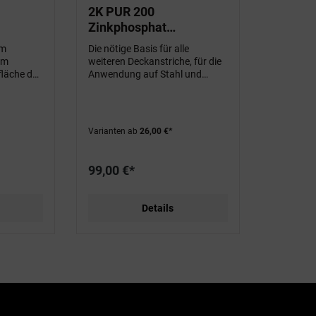
2K PUR 200
Zinkphosphat
Grundierung
im
Die nötige Basis für alle
em
weiteren Deckanstriche, für die
fläche des
Anwendung auf Stahl und
stenter
Altlanstrichen - mit aktivem
d bleibt
Korrosionsschutz
ht)
Varianten ab
26,00 €*
99,00 €*
Details