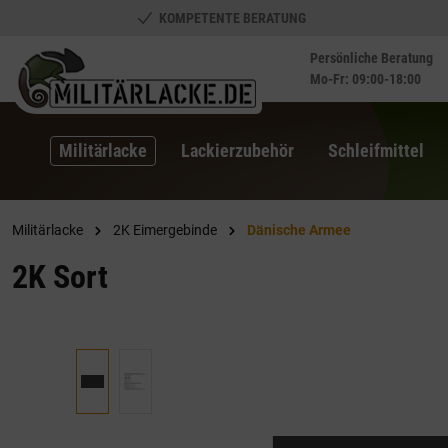
KOMPETENTE BERATUNG
springen
Zur Hauptnavigation springen
Persönliche Beratung
Mo-Fr: 09:00-18:00
Militärlacke
Lackierzubehör
Schleifmittel
Militärlacke
2K Eimergebinde
Dänische Armee
2K Sort
Bildergalerie überspringen