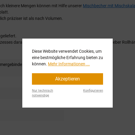
uch kleinere Mengen können mit Hilfe unserer
Mischbecher mit Mischskal
latt.
ich präziser ist als nach Volumen.
eliefert.
esses darauf hinweisen dass Sie anstelle des Spritzhärters lieber Rollhä
Diese Website verwendet Cookies, um
eine bestmögliche Erfahrung bieten zu
können.
Mehr Informationen ...
imergebinde (Härter inkl.)
, 6kg
Akzeptieren
Nur technisch
Konfigurieren
notwendige