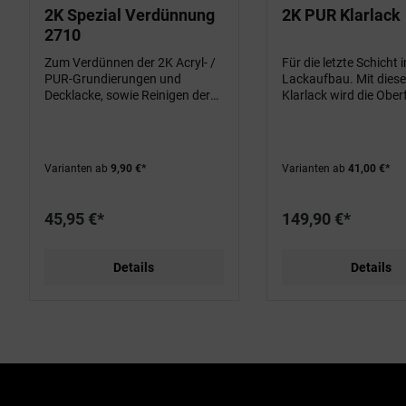
2K Spezial Verdünnung
2K PUR Klarlack
2710
Zum Verdünnen der 2K Acryl- /
Für die letzte Schicht 
PUR-Grundierungen und
Lackaufbau. Mit dies
Decklacke, sowie Reinigen der
Klarlack wird die Ober
Gerätschaften.
Lackes noch kratzresi
und UV-beständiger un
damit (wenn gewünsc
stumpfmatt
Varianten ab
9,90 €*
Varianten ab
41,00 €*
45,95 €*
149,90 €*
Details
Details