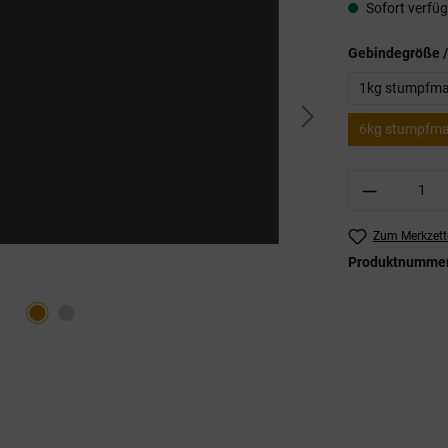
Sofort verfügb
Gebindegröße /
1kg stumpfmatt
6kg stumpfmatt
Produkt A
Zum Merkzett
Produktnumme