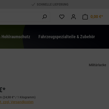
SCHNELLE LIEFERUNG
0,00 €*
War
& Hohlraumschutz
Fahrzeugspezialteile & Zubehör
Militärlacke
€*
mm
(24,98 €* / 1 Kilogramm)
St. zzgl. Versandkosten