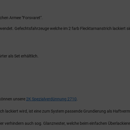
schen Armee "Forsvaret".
wendet. Gefechtsfahrzeuge welche im 2 farb Flecktarnanstrich lackiert s
er als Set erhältlich.
u können unsere
2K Spezialverdünnung 2710
.
ch lackiert wird, ist eine zum System passende Grundierung als Haftve
r verhindern auch sog. Glanznester, welche beim einfachen Überlackier