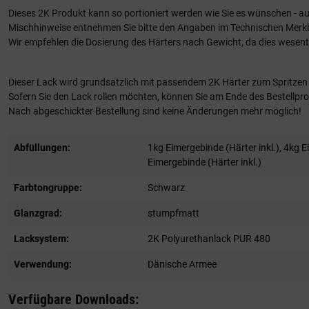
Dieses 2K Produkt kann so portioniert werden wie Sie es wünschen - a
Mischhinweise entnehmen Sie bitte den Angaben im Technischen Merkb
Wir empfehlen die Dosierung des Härters nach Gewicht, da dies wesentl
Dieser Lack wird grundsätzlich mit passendem 2K Härter zum Spritzen g
Sofern Sie den Lack rollen möchten, können Sie am Ende des Bestellproz
Nach abgeschickter Bestellung sind keine Änderungen mehr möglich!
Abfüllungen:
1kg Eimergebinde (Härter inkl.)
, 4kg E
Eimergebinde (Härter inkl.)
Farbtongruppe:
Schwarz
Glanzgrad:
stumpfmatt
Lacksystem:
2K Polyurethanlack PUR 480
Verwendung:
Dänische Armee
Verfügbare Downloads: