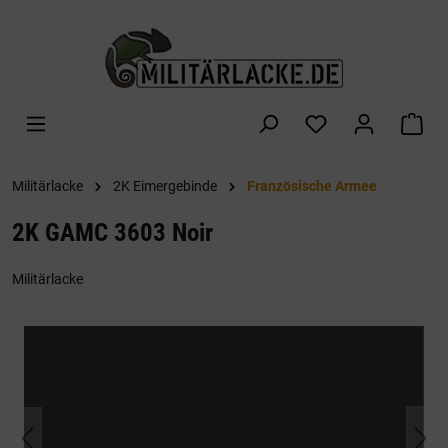
alt springen
War
Militärlacke
2K Eimergebinde
Französische Armee
2K GAMC 3603 Noir
Militärlacke
Bildergalerie überspringen