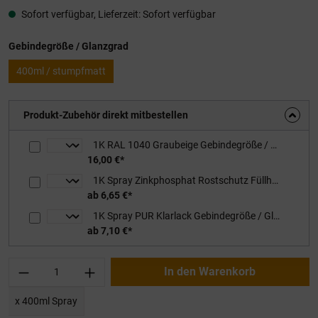
Sofort verfügbar, Lieferzeit: Sofort verfügbar
auswählen
Gebindegröße / Glanzgrad
400ml / stumpfmatt
Produkt-Zubehör direkt mitbestellen
1K RAL 1040 Graubeige Gebindegröße / Glanzgrad: 0,75L / stumpfmatt
16,00 €*
1K Spray Zinkphosphat Rostschutz Füllhaftgrundierung Gebindegröße / Farbton: 400ml / rotbraun
ab 6,65 €*
1K Spray PUR Klarlack Gebindegröße / Glanzgrad: 400ml / stumpfmatt
ab 7,10 €*
Produkt Anzahl: Gib den gewünschten Wert ei
In den Warenkorb
x 400ml Spray