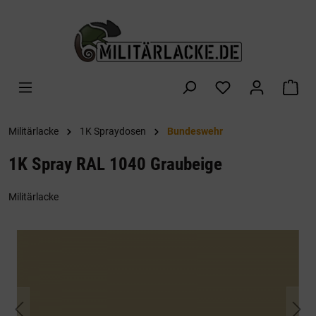
alt springen
War
Militärlacke
1K Spraydosen
Bundeswehr
1K Spray RAL 1040 Graubeige
Militärlacke
Bildergalerie überspringen