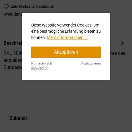
Zum Merkzettel hinzufügen
Produktnummer:
SW11097.1
Diese Website verwendet Cookies, um
eine bestmögliche Erfahrung bieten zu
können.
Mehr Informationen ...
Beschreibung
Akzeptieren
RAL 1040 Graubeige, stumpfmatt ist eine Komponente des
aktuellen Flecktarnanstriches für aride Gebiete der
Nur technisch
Konfigurieren
Bundeswehr, oder…
Mehr
notwendige
Produktgalerie überspringen
Zubehör