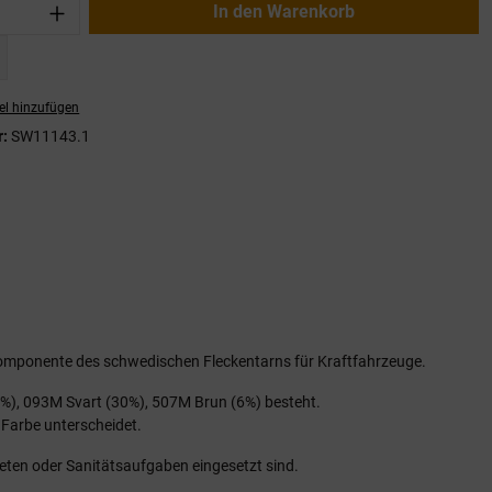
nzahl: Gib den gewünschten Wert ein oder
In den Warenkorb
el hinzufügen
r:
SW11143.1
Komponente des schwedischen Fleckentarns für Kraftfahrzeuge.
%), 093M Svart (30%), 507M Brun (6%) besteht.
 Farbe unterscheidet.
eten oder Sanitätsaufgaben eingesetzt sind.