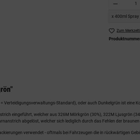
Produkt A
x 400ml Spray
Zum Merkzett
Produktnumme
rön"
= Verteidigungsverwaltungs-Standard), oder auch Dunkelgrün ist eine 
trich eingeführt, welcher aus 326M Mörkgrön (30%), 322M Ljusgrön (34
rnanstrich abgelöst, welcher sich lediglich durch das Fehlen der braunen
ckierungen verwendet - oftmals bei Fahrzeugen die in rückwärtigen Gebi