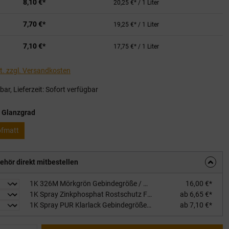
8,10 €*
20,25 €* / 1 Liter
7,70 €*
19,25 €* / 1 Liter
7,10 €*
17,75 €* / 1 Liter
St. zzgl. Versandkosten
ar, Lieferzeit: Sofort verfügbar
auswählen
 Glanzgrad
pfmatt
ehör direkt mitbestellen
1K 326M Mörkgrön Gebindegröße / Glanzgrad: 0,75L / stumpfmatt
16,00 €*
1K Spray Zinkphosphat Rostschutz Füllhaftgrundierung Gebindegröße / Farbton: 400ml / rotbraun
ab 6,65 €*
1K Spray PUR Klarlack Gebindegröße / Glanzgrad: 400ml / stumpfmatt
ab 7,10 €*