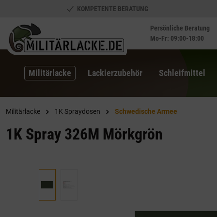
KOMPETENTE BERATUNG
springen
Zur Hauptnavigation springen
Persönliche Beratung
Mo-Fr: 09:00-18:00
Militärlacke
Lackierzubehör
Schleifmittel
Militärlacke
1K Spraydosen
Schwedische Armee
1K Spray 326M Mörkgrön
Bildergalerie überspringen