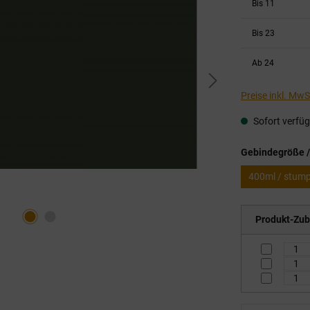
Bis
11
Bis
23
Ab
24
Preise inkl. Mw
Sofort verfügb
Gebindegröße /
400ml / stum
Produkt-Zub