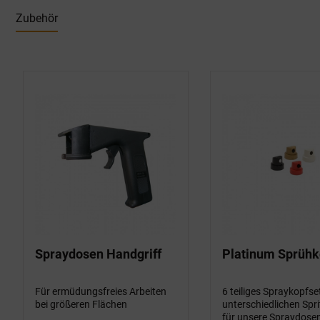
Zubehör
Produktgalerie überspringen
Spraydosen Handgriff
Platinum Sprühk
Für ermüdungsfreies Arbeiten
6 teiliges Spraykopfse
bei größeren Flächen
unterschiedlichen Spri
für unsere Spraydose