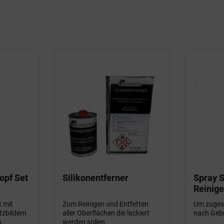
opf Set
Silikonentferner
Spray 
Reinige
t mit
Zum Reinigen und Entfetten
Um zuges
tzbildern
aller Oberflächen die lackiert
nach Gebr
n
werden sollen