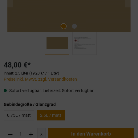
48,00 €*
Inhalt:
2.5 Liter
(19,20 €* / 1 Liter)
Preise inkl. MwSt. zzgl. Versandkosten
Sofort verfügbar, Lieferzeit: Sofort verfügbar
auswählen
Gebindegröße / Glanzgrad
0,75L / matt
2,5L / matt
Produkt Anzahl: Gib den gewünschten Wert ei
In den Warenkorb
x