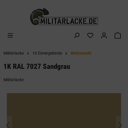
alt springen
War
Militärlacke
1K Eimergebinde
Wehrmacht
1K RAL 7027 Sandgrau
Militärlacke
Bildergalerie überspringen