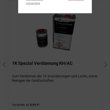
notwendige
1K Spezial Verdünnung KH/AC
Zum Verdünnen der 1K Grundierungen und Lacke, sowie
Reinigen der Gerätschaften.
Varianten ab
8,90 €*