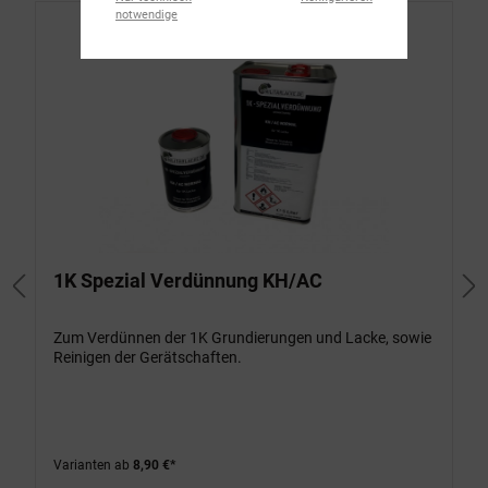
notwendige
1K Spezial Verdünnung KH/AC
Zum Verdünnen der 1K Grundierungen und Lacke, sowie
Reinigen der Gerätschaften.
Varianten ab
8,90 €*