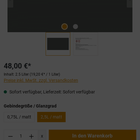
48,00 €*
Inhalt:
2.5 Liter
(19,20 €* / 1 Liter)
Preise inkl. MwSt. zzgl. Versandkosten
Sofort verfügbar, Lieferzeit: Sofort verfügbar
auswählen
Gebindegröße / Glanzgrad
0,75L / matt
2,5L / matt
Produkt Anzahl: Gib den gewünschten Wert ei
In den Warenkorb
x