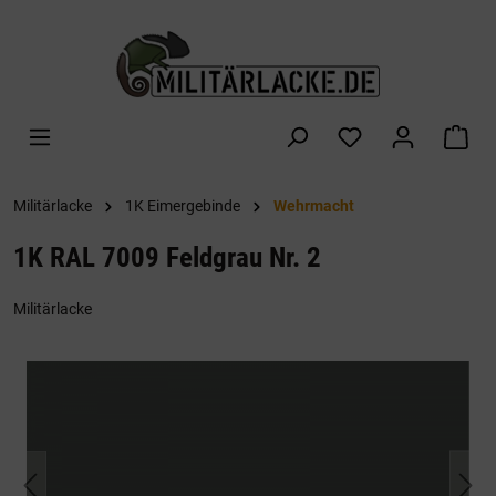
alt springen
War
Militärlacke
1K Eimergebinde
Wehrmacht
1K RAL 7009 Feldgrau Nr. 2
Militärlacke
Bildergalerie überspringen