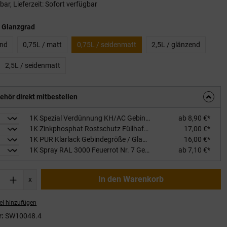
ar, Lieferzeit: Sofort verfügbar
auswählen
 Glanzgrad
end
0,75L / matt
0,75L / seidenmatt
2,5L / glänzend
2,5L / seidenmatt
ehör direkt mitbestellen
1K Spezial Verdünnung KH/AC Gebindegröße: 1L
ab 8,90 €*
1K Zinkphosphat Rostschutz Füllhaftgrundierung Gebindegröße / Farbton: 1kg / rotbraun
17,00 €*
1K PUR Klarlack Gebindegröße / Glanzgrad: 0,75L seidenmatt
16,00 €*
1K Spray RAL 3000 Feuerrot Nr. 7 Gebindegröße / Glanzgrad: 400ml / seidenmatt
ab 7,10 €*
nzahl: Gib den gewünschten Wert ein oder
In den Warenkorb
x
el hinzufügen
r:
SW10048.4