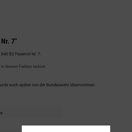
Nr. 7"
 840 B2 Feuerrot Nr. 7.
 in diesem Farbton lackiert.
k wurde auch später von der Bundeswehr übernommen.
de