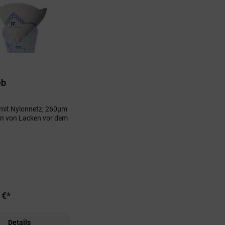
eb
b mit Nylonnetz, 260µm
rn von Lacken vor dem
 €*
Details