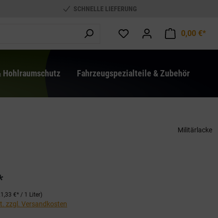
SCHNELLE LIEFERUNG
0,00 €*
War
& Hohlraumschutz
Fahrzeugspezialteile & Zubehör
Militärlacke
*
1,33 €* / 1 Liter)
St. zzgl. Versandkosten