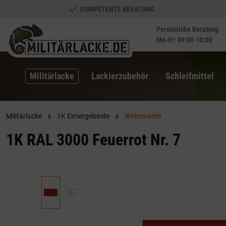
KOMPETENTE BERATUNG
springen
Zur Hauptnavigation springen
Persönliche Beratung
Mo-Fr: 09:00-18:00
Militärlacke
Lackierzubehör
Schleifmittel
Militärlacke
1K Eimergebinde
Wehrmacht
1K RAL 3000 Feuerrot Nr. 7
Bildergalerie überspringen