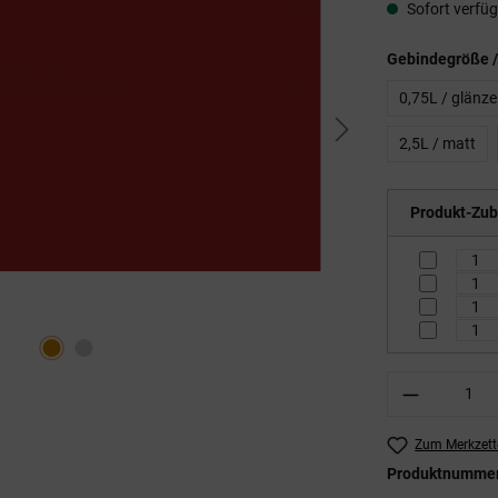
Sofort verfügb
Gebindegröße /
0,75L / glänz
2,5L / matt
Produkt-Zub
Produkt A
Zum Merkzett
Produktnumme