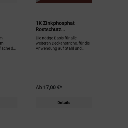
1K Zinkphosphat
Rostschutz
Füllhaftgrundierung
im
Die nötige Basis für alle
em
weiteren Deckanstriche, für die
fläche des
Anwendung auf Stahl und
stenter
Altanstrichen - mit aktivem
d bleibt
Korrosionsschutz
ht)
Ab
17,00 €*
Details