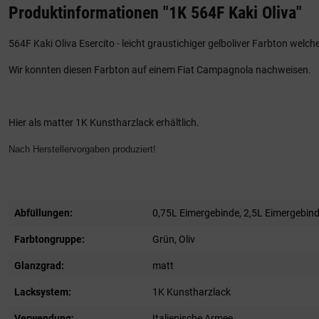
Produktinformationen "1K 564F Kaki Oliva"
564F Kaki Oliva Esercito - leicht graustichiger gelboliver Farbton we
Wir konnten diesen Farbton auf einem Fiat Campagnola nachweisen.
Hier als matter 1K Kunstharzlack erhältlich.
Nach Herstellervorgaben produziert!
Abfüllungen:
0,75L Eimergebinde
, 2,5L Eimergebin
Farbtongruppe:
Grün
, Oliv
Glanzgrad:
matt
Lacksystem:
1K Kunstharzlack
Verwendung:
Italienische Armee