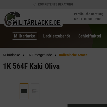
KOMPETENTE BERATUNG
springen
Zur Hauptnavigation springen
Persönliche Beratung
Mo-Fr: 09:00-18:00
Militärlacke
Lackierzubehör
Schleifmittel
Militärlacke
1K Eimergebinde
Italienische Armee
1K 564F Kaki Oliva
Bildergalerie überspringen