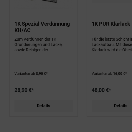
1K Spezial Verdünnung
1K PUR Klarlack
KH/AC
Zum Verdünnen der 1K
Für die letzte Schicht 
Grundierungen und Lacke,
Lackaufbau. Mit dies
sowie Reinigen der
Klarlack wird die Ober
Gerätschaften.
Lackes noch kratzresi
und UV-beständiger un
damit (wenn gewünsc
stumpfmatt
Varianten ab
8,90 €*
Varianten ab
16,00 €*
28,90 €*
48,00 €*
Details
Details