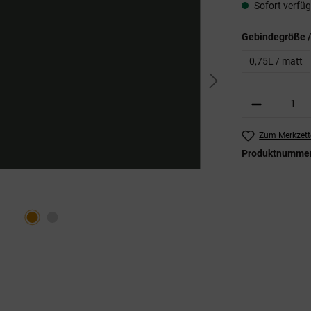
Sofort verfügb
Gebindegröße /
0,75L / matt
Produkt A
Zum Merkzett
Produktnumme