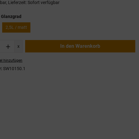
ar, Lieferzeit: Sofort verfügbar
auswählen
 Glanzgrad
2,5L / matt
nzahl: Gib den gewünschten Wert ein oder
In den Warenkorb
x
el hinzufügen
r:
SW10150.1